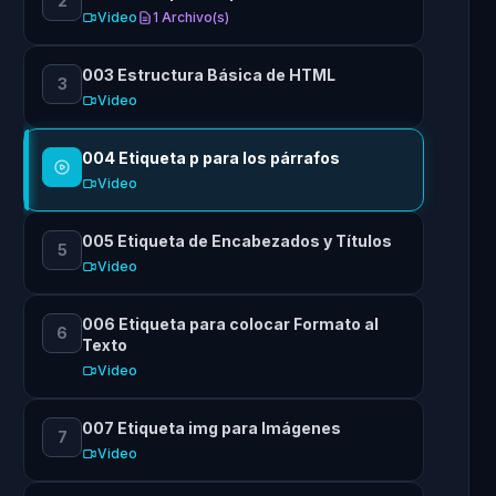
2
Video
1 Archivo(s)
003 Estructura Básica de HTML
3
Video
004 Etiqueta p para los párrafos
Video
005 Etiqueta de Encabezados y Títulos
5
Video
006 Etiqueta para colocar Formato al
6
Texto
Video
007 Etiqueta img para Imágenes
7
Video