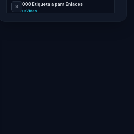
008 Etiqueta a para Enlaces
8
Video
009 Etiqueta ol para Listas Ordenadas
9
Video
010 Etiqueta ul para Listas
10
Desordenadas. Anidar Listas
Ordenadas y Desordenadas
Video
011 Etiqueta dl para Listas de
11
Definiciones
Video